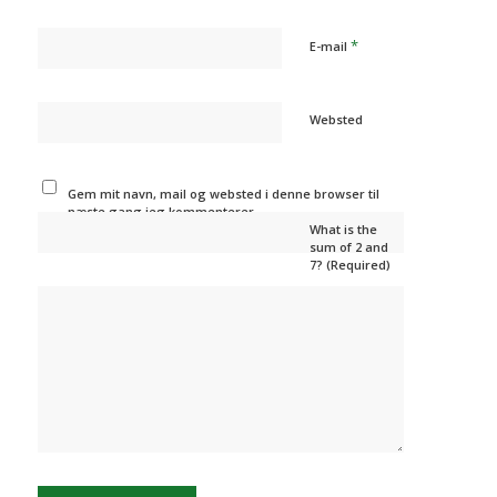
*
E-mail
Websted
Gem mit navn, mail og websted i denne browser til
næste gang jeg kommenterer.
What is the
sum of 2 and
7? (Required)