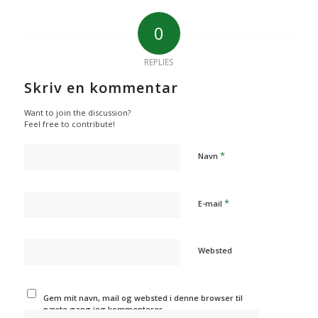
0
REPLIES
Skriv en kommentar
Want to join the discussion?
Feel free to contribute!
*
Navn
*
E-mail
Websted
Gem mit navn, mail og websted i denne browser til
næste gang jeg kommenterer.