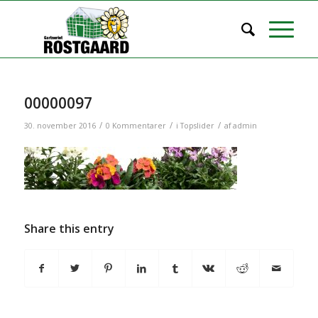
00000097
/
/
/
30. november 2016
0 Kommentarer
i
Topslider
af
admin
Share this entry